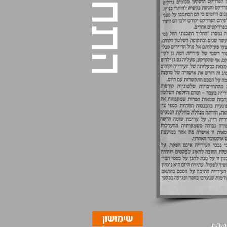
שימושון
.ל.ח.