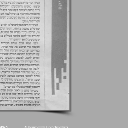
האתר,
© Designed by
FineSchmeckers